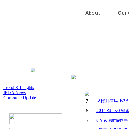
About
Our 
Trend & Insights
IFDA News
Corporate Update
[사진]2014' 
7
2014 식자재영
6
CY & Partner
5